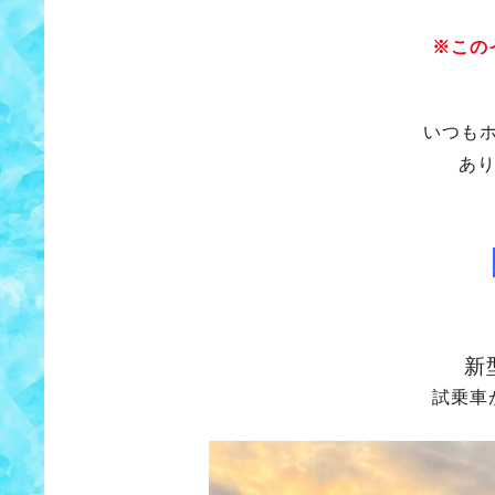
※この
いつも
あ
新
試乗車