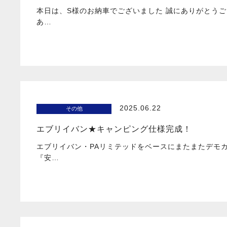
本日は、S様のお納車でございました 誠にありがとうご
あ…
2025.06.22
その他
エブリイバン★キャンピング仕様完成！
エブリイバン・PAリミテッドをベースにまたまたデモ
『安…