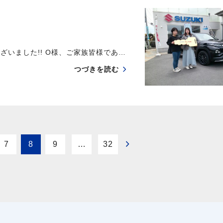
ざいました!! O様、ご家族皆様であ…
つづきを読む
7
8
9
…
32