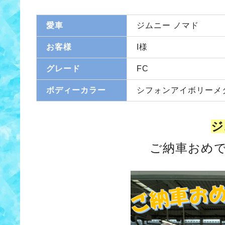
愛車
ジムニー ノマド
お客様
I様
グレード
FC
ボディーカラー
シフォンアイボリーメ
ジ
ご納車おめ