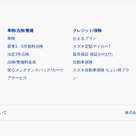
車検/点検/整備
クレジット/保険
車検
かえるプラン
新車1・6月無料点検
スズキ定額マイカー7
法定1年点検
延長保証 保証がのびた
点検/整備料金表
自動車保険
安心メンテナンスパック/カーケ
スズキ自動車保険 ちょい得プラ
アサービス
ン
いて
株式会