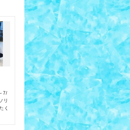
7/
ソリ
たく