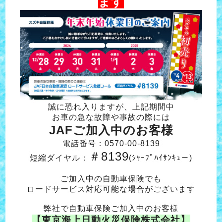
ます
誠に恐れ入りますが、上記期間中
お車の急な故障や事故の際には
JAFご加入中のお客様
電話番号：0570-00-8139
＃8139
短縮ダイヤル：
(ｼｬｰﾌﾟﾊｲｻﾝｷｭ－)
ご加入中の自動車保険でも
ロードサービス対応可能な場合がございます
弊社で自動車保険ご加入中のお客様
【東京海上日動火災保険株式会社】