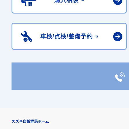
購入相談
車検/点検/
整備予約
スズキ自販群馬ホーム