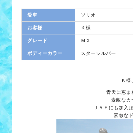
愛車
ソリオ
お客様
Ｋ様
グレード
ＭＸ
ボディーカラー
スターシルバー
Ｋ様
青天に恵ま
素敵なカ
ＪＡＦにも加入
素敵な