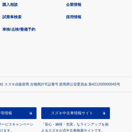
購入相談
企業情報
試乗車検索
採用情報
車検/点検/整備予約
社 スズキ自販群馬 古物商許可証番号 群馬県公安委員会 第421200000045号
ル等情報
スズキ中古車情報サイト
/サービスキャンペーン
「安心・納得・充実」なラインアップを揃
けます。
えるスズキ公式中古車検索サイトです。