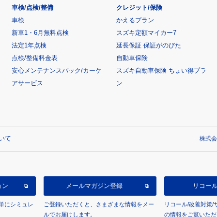
車検/点検/整備
クレジット/保険
車検
かえるプラン
新車1・6月無料点検
スズキ定額マイカー7
法定1年点検
延長保証 保証がのびた
点検/整備料金表
自動車保険
安心メンテナンスパック/カーケ
スズキ自動車保険 ちょい得プラ
アサービス
ン
いて
株式会
ョン
メールマガジン登録
リコー
単にシミュレ
ご登録いただくと、さまざまな情報をメー
リコール/改善対策
ルでお届けします。
の情報をご覧いただ