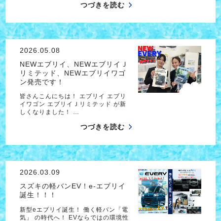
つづきを読む
2026.05.08
NEWエブリイ、NEWエブリイＪ
リミテッド、NEWエブリイワゴ
ン発売です！
皆さんこんにちは！ エブリイ エブリ
イワゴン エブリイＪリミテッド が新
しくなりました！ …
つづきを読む
2026.03.09
スズキの軽バンEV！e-エブリイ
誕生！！！
新型eエブリイ誕生！ 働く軽バン「電
気」 の時代へ！ EVならではの環境性