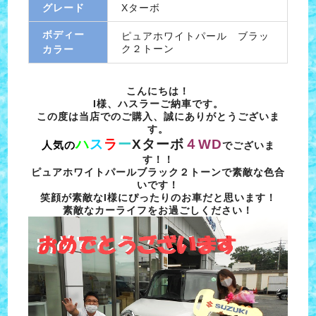
グレード
Xターボ
ボディー
ピュアホワイトパール ブラッ
ク２トーン
カラー
こんにちは！
I様、ハスラーご納車です。
この度は当店でのご購入、誠にありがとうございま
す。
ハ
ス
ラ
ー
Xターボ
４WD
人気の
でございま
す！！
ピュアホワイトパールブラック２トーンで素敵な色合
いです！
笑顔が素敵なI様にぴったりのお車だと思います！
素敵なカーライフをお過ごしください！