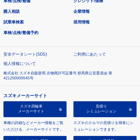
車検/点検/整備
クレジット/保険
購入相談
企業情報
試乗車検索
採用情報
車検/点検/整備予約
安全データシート(SDS)
ご利用にあたって
個人情報について
株式会社 スズキ自販群馬 古物商許可証番号 群馬県公安委員会 第
421200000045号
スズキメーカーサイト
スズキ四輪車
見積り
メーカーサイト
シミュレーション
車種の詳細などメーカー情報をご覧
スズキのクルマの見積りを簡単にシ
いただける、メーカーサイトです。
ミュレーションできます。