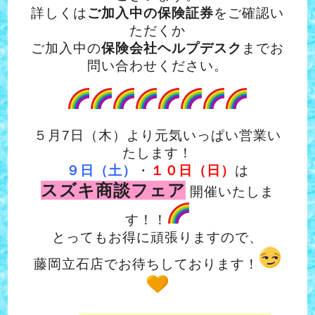
詳しくは
ご加入中の保険証券
をご確認い
ただくか
ご加入中の
保険会社ヘルプデスク
までお
問い合わせください。
５月7日（木）より元気いっぱい営業い
たします！
９日（土）
・
１０日（日）
は
スズキ商談フェア
開催いたしま
す！！
とってもお得に頑張りますので、
藤岡立石店でお待ちしております！