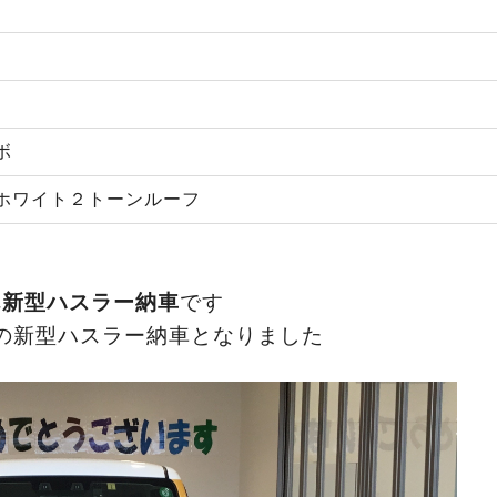
ボ
ホワイト２トーンルーフ
へ
新型ハスラー納車
です
の新型ハスラー納車となりました