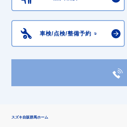
車検/点検/
整備予約
スズキ自販群馬ホーム