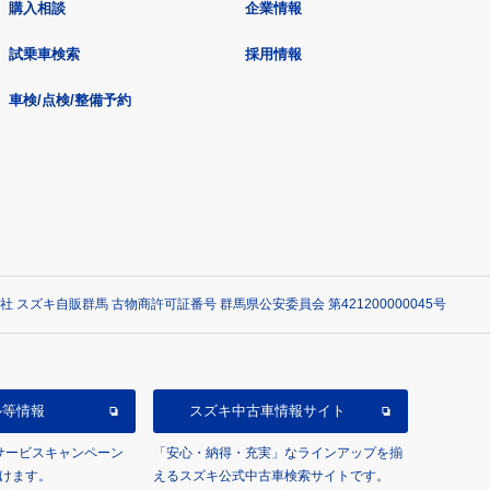
購入相談
企業情報
試乗車検索
採用情報
車検/点検/整備予約
社 スズキ自販群馬 古物商許可証番号 群馬県公安委員会 第421200000045号
ル等情報
スズキ中古車情報サイト
/サービスキャンペーン
「安心・納得・充実」なラインアップを揃
けます。
えるスズキ公式中古車検索サイトです。