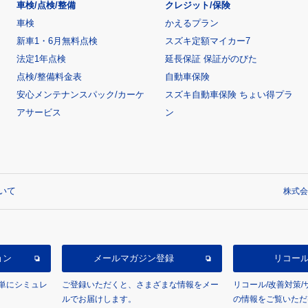
車検/点検/整備
クレジット/保険
車検
かえるプラン
新車1・6月無料点検
スズキ定額マイカー7
法定1年点検
延長保証 保証がのびた
点検/整備料金表
自動車保険
安心メンテナンスパック/カーケ
スズキ自動車保険 ちょい得プラ
アサービス
ン
いて
株式会
ョン
メールマガジン登録
リコー
単にシミュレ
ご登録いただくと、さまざまな情報をメー
リコール/改善対策
ルでお届けします。
の情報をご覧いただ