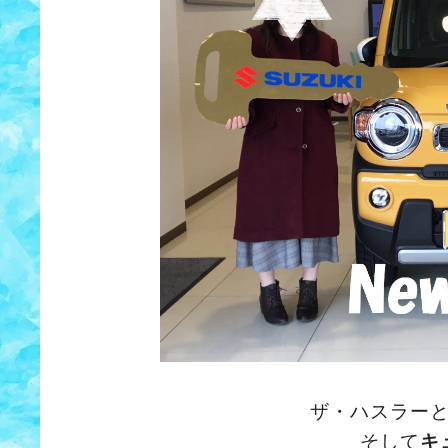
ザ・ハスラー
そして
キ