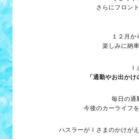
さらにフロン
１２月か
楽しみに納
Ｉ
「通勤やお出かけ
毎日の通
今後のカーライフ
ハスラーがＩさまのかけが