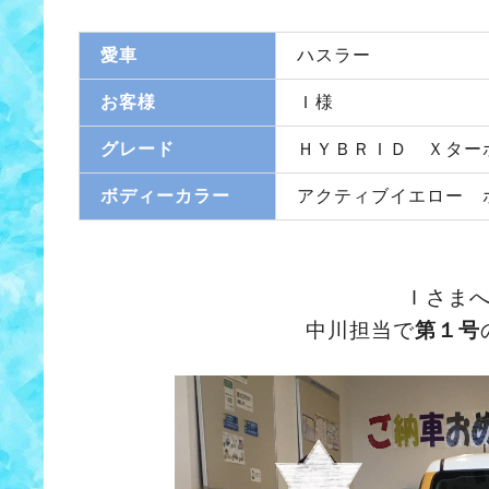
愛車
ハスラー
お客様
Ｉ様
グレード
ＨＹＢＲＩＤ Ｘター
ボディーカラー
アクティブイエロー 
Ｉさま
中川担当で
第１号