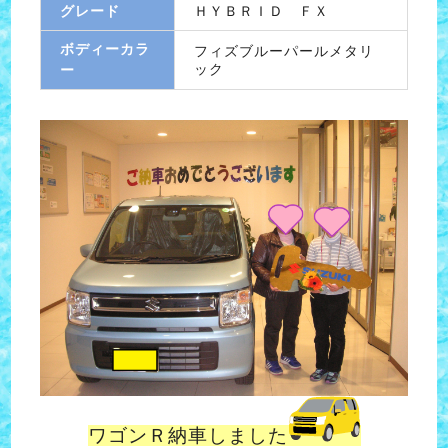
グレード
ＨＹＢＲＩＤ ＦＸ
ボディーカラ
フィズブルーパールメタリ
ック
ー
ワゴンＲ納車しました