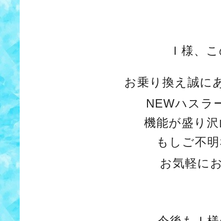
Ｉ様、こ
お乗り換え誠に
NEWハスラ
機能が盛り沢
もしご不明
お気軽に
今後もＩ様