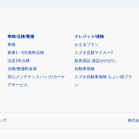
車検/点検/整備
クレジット/保険
車検
かえるプラン
新車1・6月無料点検
スズキ定額マイカー7
法定1年点検
延長保証 保証がのびた
点検/整備料金表
自動車保険
安心メンテナンスパック/カーケ
スズキ自動車保険 ちょい得プラ
アサービス
ン
いて
株式会