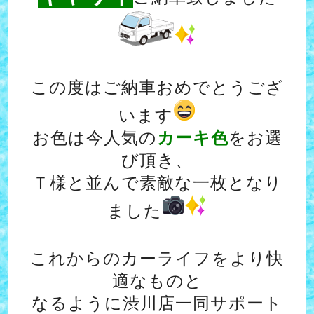
この度はご納車おめでとうござ
います
お色は今人気の
カーキ色
をお選
び頂き、
Ｔ様と並んで素敵な一枚となり
ました
これからのカーライフをより快
適なものと
なるように渋川店一同サポート