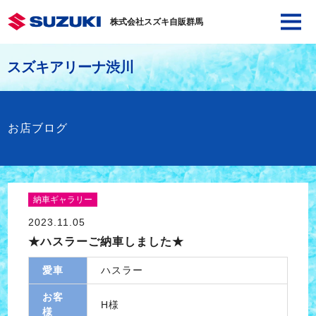
株式会社スズキ自販群馬
スズキアリーナ渋川
お店ブログ
納車ギャラリー
2023.11.05
★ハスラーご納車しました★
愛車
ハスラー
お客
H様
様