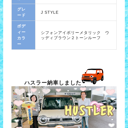
グレ
J STYLE
ード
ボデ
ィー
シフォンアイボリーメタリック ウ
ッディブラウン２トーンルーフ
カラ
ー
ハスラー納車しました