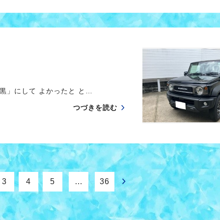
黒」にして よかったと と…
つづきを読む
3
4
5
…
36