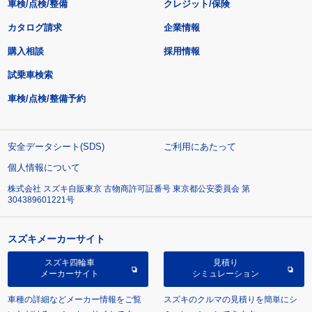
車検/点検/整備
クレジット/保険
カタログ請求
企業情報
購入相談
採用情報
試乗車検索
車検/点検/整備予約
安全データシート(SDS)
ご利用にあたって
個人情報について
株式会社 スズキ自販東京 古物商許可証番号 東京都公安委員会 第
304389601221号
スズキメーカーサイト
スズキ四輪車
見積り
メーカーサイト
シミュレーション
車種の詳細などメーカー情報をご覧
スズキのクルマの見積りを簡単にシ