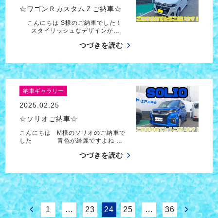
☆ワゴンＲカスタムＺご納車☆
こんにちは S様のご納車でした！
スタイリッシュなデザインか…
つづきを読む
納車ギャラリー
2025.02.25
☆ソリオご納車☆
こんにちは M様のソリオのご納車で
した 青色が綺麗ですよね …
つづきを読む
1
…
23
24
25
…
36