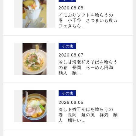
2026.08.08
イモぷりソフトを喰らうの
巻 小千谷 さつまいも農カ
フェきらら…
その他
2026.08.07
冷し甘海老和えそばを喰らう
の巻 長岡 らーめん円満
麵人 麵…
その他
2026.08.05
冷しド煮干そばを喰らうの
巻 長岡 麺の風 祥気 麵
人 麵狂い…