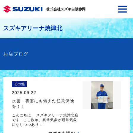
株式会社スズキ自販静岡
スズキアリーナ焼津北
お店ブログ
その他
2025.09.22
水害・雹害にも備えた任意保険
を！！
こんにちは、 スズキアリーナ焼津北店
です ここ数年、異常気象が通常気象
になりつつあり …