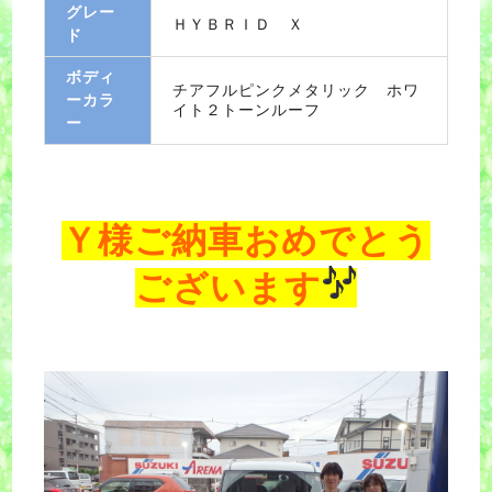
グレー
ＨＹＢＲＩＤ Ｘ
ド
ボディ
チアフルピンクメタリック ホワ
ーカラ
イト２トーンルーフ
ー
Ｙ様ご納車おめでとう
ございます