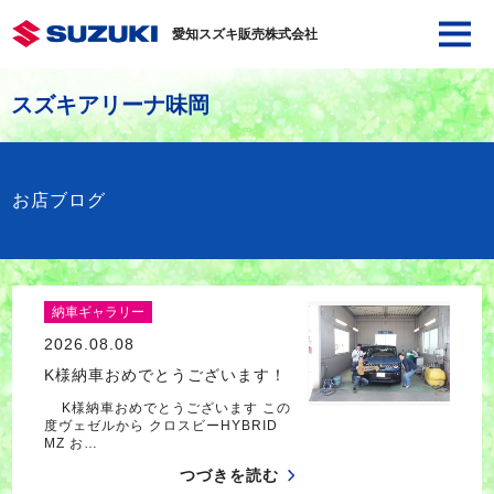
愛知スズキ販売株式会社
スズキアリーナ味岡
お店ブログ
納車ギャラリー
2026.08.08
K様納車おめでとうございます！
K様納車おめでとうございます この
度ヴェゼルから クロスビーHYBRID
MZ お…
つづきを読む