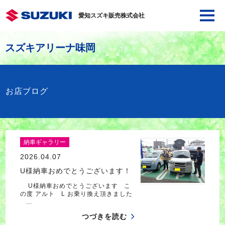
愛知スズキ販売株式会社
スズキアリーナ味岡
お店ブログ
納車ギャラリー
2026.04.07
U様納車おめでとうございます！
U様納車おめでとうございます こ
の度 アルト L お乗り換え頂きました
…
つづきを読む