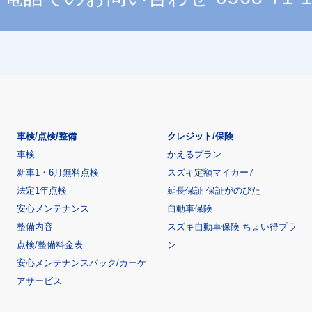
車検/点検/整備
クレジット/保険
車検
かえるプラン
新車1・6月無料点検
スズキ定額マイカー7
法定1年点検
延長保証 保証がのびた
安心メンテナンス
自動車保険
整備内容
スズキ自動車保険 ちょい得プラ
点検/整備料金表
ン
安心メンテナンスパック/カーケ
アサービス