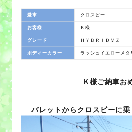
愛車
クロスビー
お客様
Ｋ様
グレード
ＨＹＢＲＩＤＭＺ
ボディーカラー
ラッシュイエローメタ
Ｋ様ご納車お
パレットからクロスビーに乗