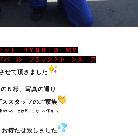
ディット
ＨＹＢＲＩＤ ＭＶ
ドパール ブラック２トーンルーフ
させて頂きました
らのＮ様、写真の通り
ビススタッフのご家族
東がいることは気にしないで下さい）
くお待たせ致しました