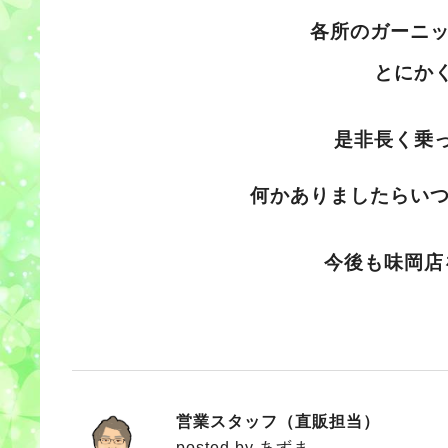
各所のガーニ
とにか
是非長く乗
何かありましたらい
今後も味岡店
営業スタッフ（直販担当）
あずま
posted by あずま