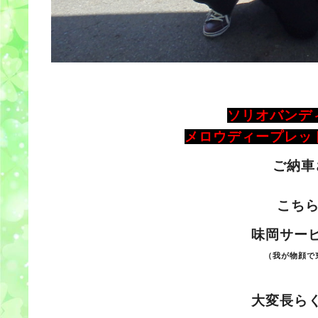
ソリオバン
メロウディープレッ
ご納車
こち
味岡サー
（我が物顔で
大変長ら