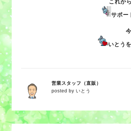
これか
サポー
いとう
営業スタッフ（直販）
いとう
posted by いとう