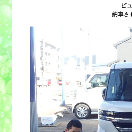
ピ
納車さ