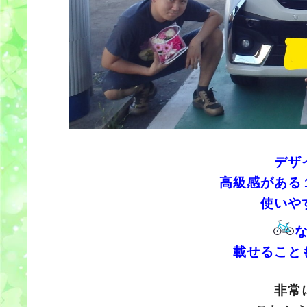
デザ
高級感がある
使いや
載せること
非常