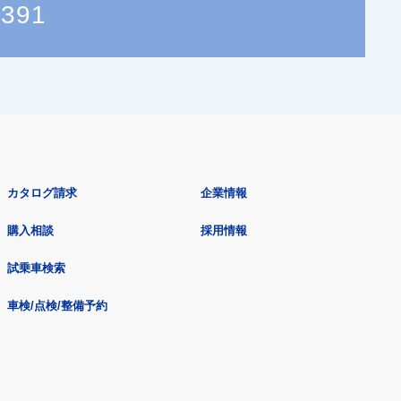
1391
カタログ請求
企業情報
購入相談
採用情報
試乗車検索
車検/点検/整備予約