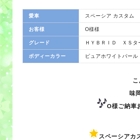
愛車
スペーシア カスタム
お客様
O様様
グレード
ＨＹＢＲＩＤ ＸＳタ
ボディーカラー
ピュアホワイトパール
こ
味
O様ご納車
スペーシア