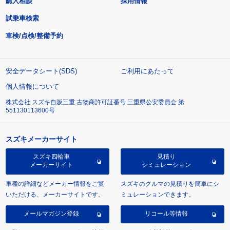
購入相談
採用情報
試乗車検索
車検/点検/整備予約
安全データシート(SDS)
ご利用にあたって
個人情報について
株式会社 スズキ自販三重 古物商許可証番号 三重県公安委員会 第
551130113600号
スズキメーカーサイト
スズキ四輪車
見積り
メーカーサイト
シミュレーション
車種の詳細などメーカー情報をご覧
スズキのクルマの見積りを簡単にシ
いただける、メーカーサイトです。
ミュレーションできます。
メールマガジン登録
リコール等情報