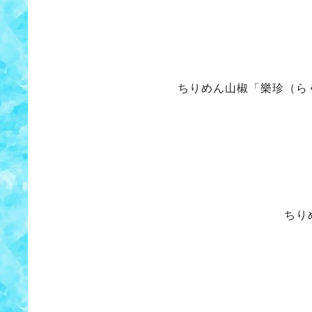
ちりめん山椒「樂珍（ら
ちり