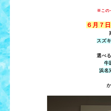
※この
６月７日
スズ
選べ
牛
浜名