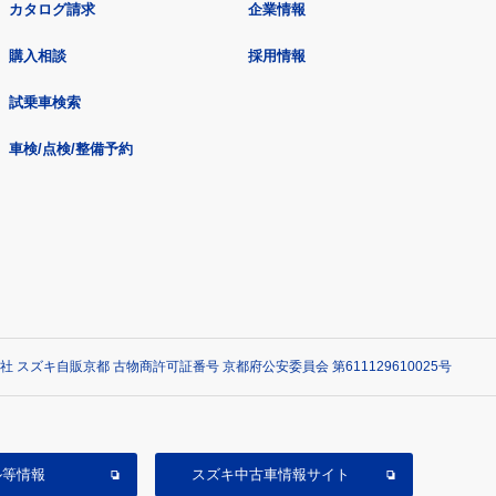
カタログ請求
企業情報
購入相談
採用情報
試乗車検索
車検/点検/整備予約
社 スズキ自販京都 古物商許可証番号 京都府公安委員会 第611129610025号
ル等情報
スズキ中古車情報サイト