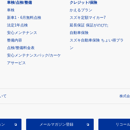
車検/点検/整備
クレジット/保険
車検
かえるプラン
新車1・6月無料点検
スズキ定額マイカー7
法定1年点検
延長保証 保証がのびた
安心メンテナンス
自動車保険
整備内容
スズキ自動車保険 ちょい得プラ
点検/整備料金表
ン
安心メンテナンスパック/カーケ
アサービス
いて
株式会
ョン
メールマガジン登録
リコー