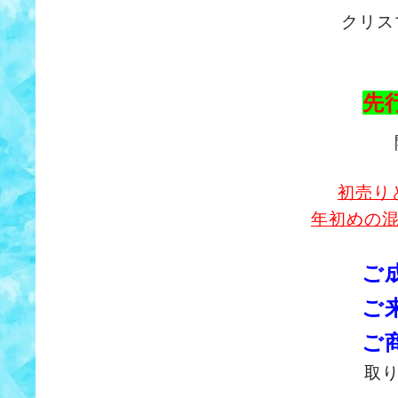
クリス
先
初売り
年初めの
ご
ご
ご
取