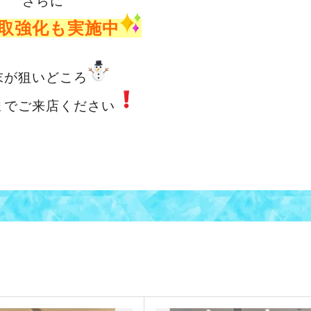
さらに
取強化も実施中
末が狙いどころ
までご来店ください