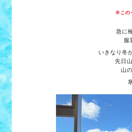
※この
急に
服
いきなり冬
先日
山