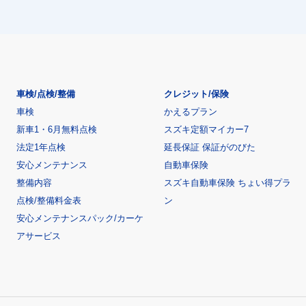
車検/点検/整備
クレジット/保険
車検
かえるプラン
新車1・6月無料点検
スズキ定額マイカー7
法定1年点検
延長保証 保証がのびた
安心メンテナンス
自動車保険
整備内容
スズキ自動車保険 ちょい得プラ
点検/整備料金表
ン
安心メンテナンスパック/カーケ
アサービス