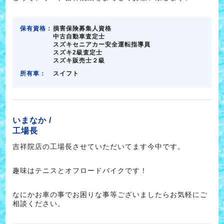
保有資格：
損害保険募集人資格
中古自動車査定士
スズキセニアカー安全運転指導員
スズキ2級査定士
スズキ販売士２級
所有車：
スイフト
いまなか /
工場長
吉祥院店の工場長させていただいてます今中です。
趣味はテニスとオフロードバイクです！
なにかお車の事でお困りな事等ございましたらお気軽にご
相談ください。