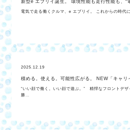
新型e エブリイ誕生。 環境性能も走行性能も、“
電気で走る働くクルマ、e エブリイ。 これからの時
2025.12.19
積める。使える。可能性広がる。 NEW「キャ
“いい顔で働く。いい顔で遊ぶ。” 精悍なフロントデザ
勝…