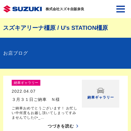
株式会社スズキ自販奈良
スズキアリーナ橿原 / U’s STATION橿原
お店ブログ
納車ギャラリー
2022.04.07
納車ギャラリー
３月３１日ご納車 Ｎ様
ご納車おめでとうございます！ お忙し
い中何度もお越し頂いてしまってすみ
ませんでした(>_…
つづきを読む