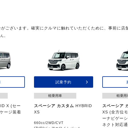
合がございます。確実にクルマに触れていただくために、事前に店
せん。
車
試乗予約
軽乗用車
軽乗用
ID X (セー
スペーシア カスタム
HYBRID
スペーシア 
ケージ装着
XS
XS (全方
ーナビゲー
660cc/2WD/CVT
ネクト対応通