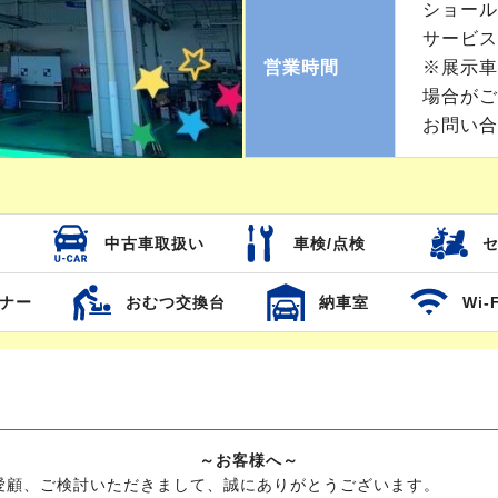
ショー
サービス
営業時間
※展示車
場合がご
お問い合
中古車取扱い
車検/点検
ナー
おむつ交換台
納車室
Wi-F
～お客様へ～
愛顧、ご検討いただきまして、誠にありがとうございます。