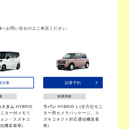
舗へお問い合せの上ご来店ください。
展示車
試乗予約
車
軽乗用車
カスタム
HYBRID
ラパン
HYBRID L (全方位モニ
位モニター付メモリ
ター用カメラパッケージ、ス
ション・スズキコ
ズキコネクト対応通信機装着
信機装着車)
車)