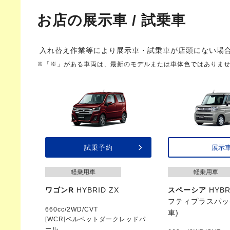
お店の展示車 / 試乗車
入れ替え作業等により展示車・試乗車が店頭にない場
※「※」がある車両は、最新のモデルまたは車体色ではありま
試乗予約
展示
軽乗用車
軽乗用車
ワゴンR
HYBRID ZX
スペーシア
HYBR
フティプラスパッ
660cc/2WD/CVT
車)
[WCR]ベルベットダークレッドパ
ール