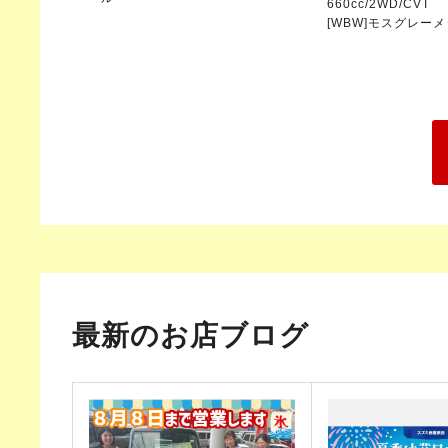
660cc/2WD/CVT
[WBW]モスグレー
最新のお店ブログ