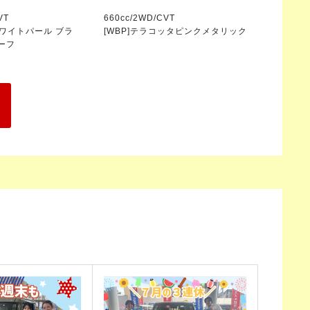
VT
660cc/2WD/CVT
ホワイトパール ブラ
[WBP]テラコッタピンクメタリック
ーフ