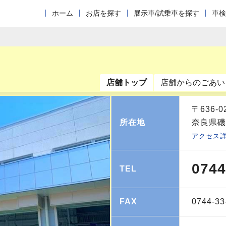
ホーム
お店を探す
展示車/試乗車を探す
車検
店舗トップ
店舗からのごあい
〒636-0
所在地
奈良県磯
アクセス
0744
TEL
FAX
0744-33