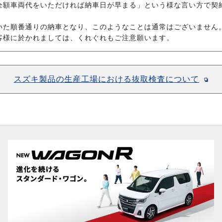
全額車両代をいただければ納車日が早まる」という様な言い方で契
いた順番通りの納車となり、このようなことは通常はございません
客様に於かれましては、くれぐれもご注意願います。
スズキ製品の生産工場における抜取検査について