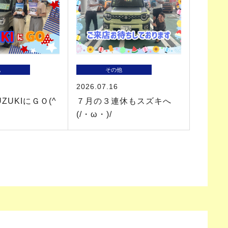
他
その他
2026.07.16
ZUKIにＧＯ(^
７月の３連休もスズキへ
(/・ω・)/