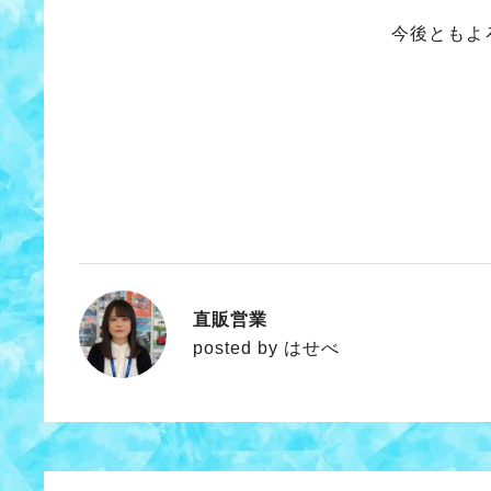
今後ともよ
直販営業
はせべ
posted by はせべ