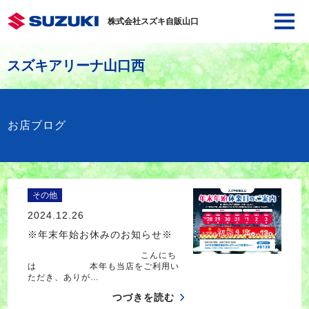
株式会社スズキ自販山口
スズキアリーナ山口西
お店ブログ
その他
2024.12.26
※年末年始お休みのお知らせ※
こんにち
は 本年も当店をご利用い
ただき、ありが…
つづきを読む