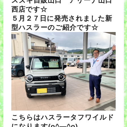
スズキ自販山口 アリーナ山口
西店です☆
５月２７日に発売されました新
型ハスラーのご紹介です☆
こちらはハスラータフワイルド
になります(o^―^o)