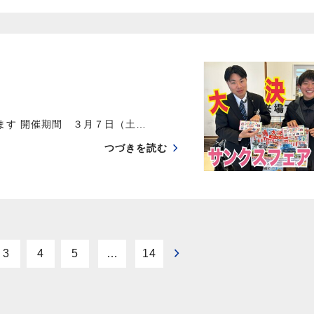
す 開催期間 ３月７日（土…
つづきを読む
3
4
5
…
14