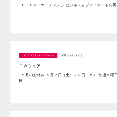
ＢＩＧマイナーチェンジ ビジネスとプライベートの両
…
2026.05.01
イベント/キャンペーン
ＧＷフェア
５月のお休み ５月２日（土）～６日（水） 毎週水曜
日…