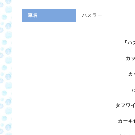
車名
ハスラー
『ハ
カ
カ
（
タフワ
カーキ