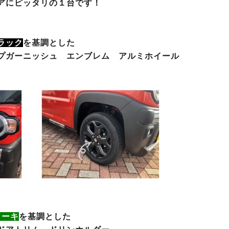
アにピッタリの１台です！
ラック
を基調とした
プガーニッシュ エンブレム アルミホイール
カーキ
を基調とした