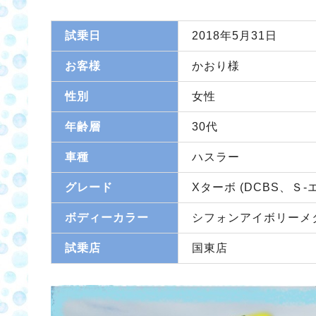
試乗日
2018年5月31日
お客様
かおり様
性別
女性
年齢層
30代
車種
ハスラー
グレード
Xターボ (DCBS、Ｓ
ボディーカラー
シフォンアイボリーメ
試乗店
国東店