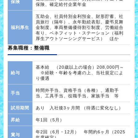
保険
保険、確定給付企業年金
互助会、社員特別金利預金、財形貯蓄、社
員旅行（隔年）、永年勤続表彰、慶弔見舞
福利厚生
金制度、車両整備優待割引制度、労働組合
有り、ベネフィット・ステーション（福利
厚生アウトソーシングサービス） ほか
募集職種：整備職
基本給 （20歳以上の場合）208,000円～
給与
※経験・年齢を考慮の上、当社規定によ
り優遇
時間外手当、資格手当（各種）、通勤手
手当
当、工具手当、役職手当、家族手当 等
試用期間
あり 入社後3ヶ月間 （待遇に変化なし）
昇給
年1回（5月）
年2回（6月・12月） 年間約6ヶ月（2025
賞与
年度確定）