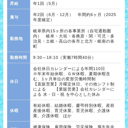
昇給
年1回（5月）
年2回（6月・12月） 年間約6ヶ月（2025
賞与
年度確定）
岐阜県内15ヶ所の各事業所（自宅通勤圏
内） 岐阜・大垣・各務原・関・可児・多
勤務地
治見・土岐・高山の各市と北方・岐南の各
町
勤務時間
9:30～18:10（実働7時間40分）
会社休日カレンダーによる年間110日
※年末年始休暇、ＧＷ休暇、夏期休暇含
む、1ヶ月単位の変形労働時間制
休日
【直販営業】月曜定休日、その他シフト制
による 【業販営業】会社カレンダーに
よる 水・日・祝 を中心とした休み
有給休暇、結婚休暇、慶弔特別休暇、産前
休暇
産後休暇、育児休業、育児休暇、介護休
業、介護休暇 ほか
健康保険、雇用保険、労災保険、厚生年金