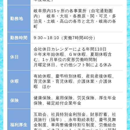
岐阜県内15ヶ所の各事業所（自宅通勤圏
内） 岐阜・大垣・各務原・関・可児・多
勤務地
治見・土岐・高山の各市と北方・岐南の各
町
勤務時間
9:30～18:10（実働7時間40分）
会社休日カレンダーによる年間110日
※年末年始休暇、ＧＷ休暇、夏期休暇含
休日
む、1ヶ月単位の変形労働時間制
月曜定休日、その他シフト制による休み
有給休暇、慶弔特別休暇、産前産後休暇、
休暇
育児休業・育児休暇、介護休業・介護休
暇 ほか
健康保険、雇用保険、労災保険、厚生年金
保険
保険、確定給付企業年金
互助会、社員特別金利預金、財形貯蓄、社
員旅行（隔年）、永年勤続表彰、慶弔見舞
福利厚生
金制度、車両整備優待割引制度、労働組合