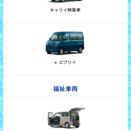
キャリイ特装車
e エブリイ
福祉車両