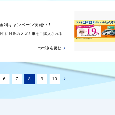
金利キャンペーン実施中！
間中に対象のスズキ車をご購入される
つづきを読む
6
7
8
9
10