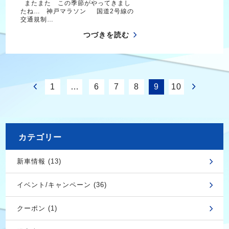
またまた この季節がやってきまし
たね… 神戸マラソン 国道2号線の
交通規制…
つづきを読む
1
…
6
7
8
9
10
カテゴリー
新車情報 (13)
イベント/キャンペーン (36)
クーポン (1)