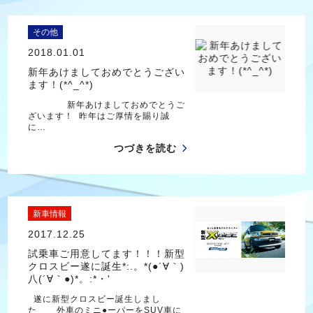
その他
2018.01.01
新年あけましておめでとうござい
ます！(*^_^*)
新年あけましておめでとうご
ざいます！ 昨年はご厚情を賜り誠
に…
つづきを読む
新車情報
2017.12.25
試乗車ご用意してます！！！新型
クロスビー遂に誕生*:.。*(●´∀｀)
八(´∀｀●)*。:*・'
遂に新型クロスビー誕生しまし
た 外車のミニ●ーパーをSUV車に