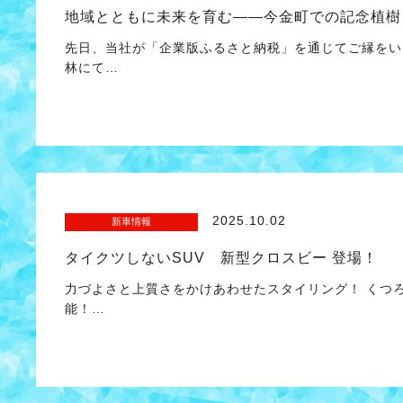
地域とともに未来を育む——今金町での記念植樹
先日、当社が「企業版ふるさと納税」を通じてご縁をい
林にて…
2025.10.02
新車情報
タイクツしないSUV 新型クロスビー 登場！
力づよさと上質さをかけあわせたスタイリング！ くつ
能！…