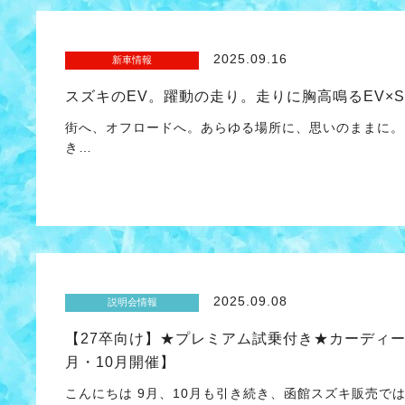
2025.09.16
新車情報
スズキのEV。躍動の走り。走りに胸高鳴るEV×S
街へ、オフロードへ。あらゆる場所に、思いのままに。 
き…
2025.09.08
説明会情報
【27卒向け】★プレミアム試乗付き★カーディ
月・10月開催】
こんにちは 9月、10月も引き続き、函館スズキ販売では