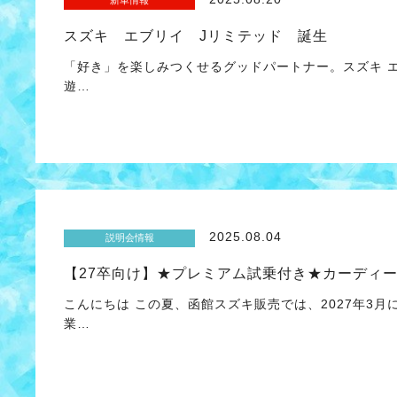
新車情報
スズキ エブリイ Jリミテッド 誕生
「好き」を楽しみつくせるグッドパートナー。スズキ エ
遊…
2025.08.04
説明会情報
【27卒向け】★プレミアム試乗付き★カーディ
こんにちは この夏、函館スズキ販売では、2027年3
業…