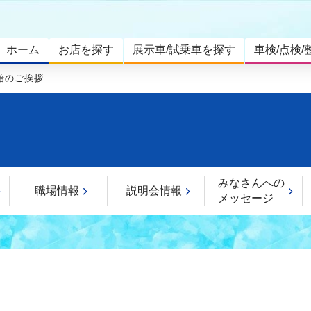
ホーム
お店を探す
展示車/試乗車を探す
車検/点検/
始のご挨拶
みなさんへの
職場情報
説明会情報
メッセージ