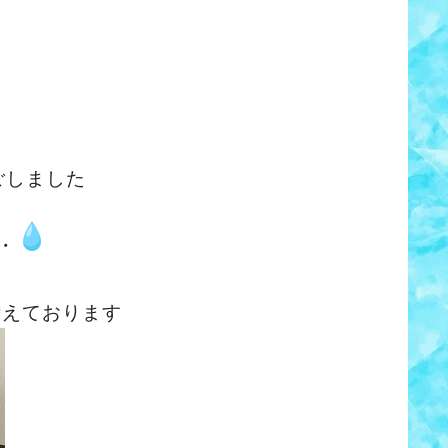
ごしました
・
考えております