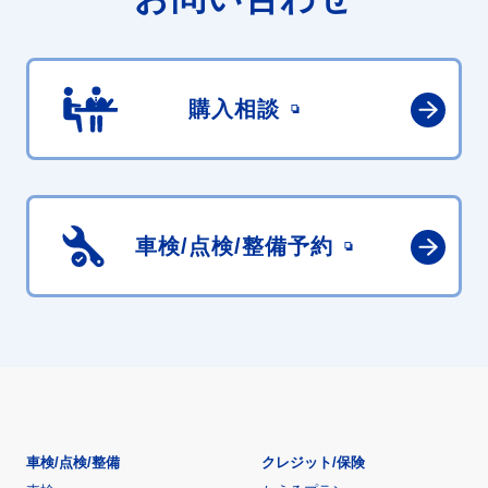
購入相談
車検/点検/
整備予約
車検/点検/整備
クレジット/保険