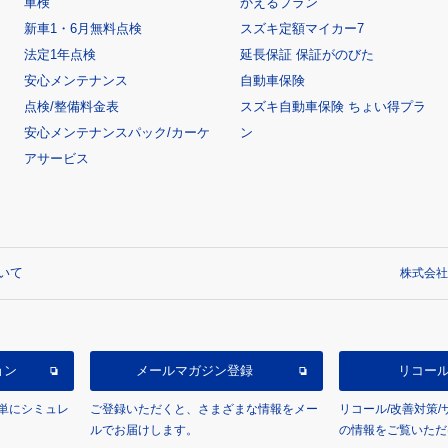
車検
かえるプラン
新車1・6月無料点検
スズキ定額マイカー7
法定1年点検
延長保証 保証がのびた
安心メンテナンス
自動車保険
点検/整備料金表
スズキ自動車保険 ちょい得プラ
安心メンテナンスパック/カーケ
ン
アサービス
いて
株式会社
ョン
メールマガジン登録
リコー
単にシミュレ
ご登録いただくと、さまざまな情報をメー
リコール/改善対策
ルでお届けします。
の情報をご覧いただ