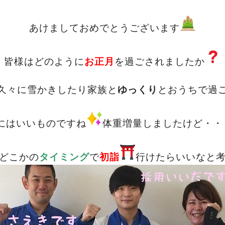
あけましておめでとうございます
皆様はどのように
お正月
を過ごされましたか
久々に雪かきしたり家族と
ゆっくり
とおうちで過
にはいいものですね
体重増量しましたけど・・
どこかの
タイミング
で
初詣
行けたらいいなと