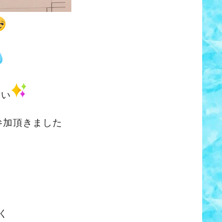
さい
参加頂きました
く