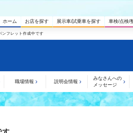
ホーム
お店を探す
展示車/試乗車を探す
車検/点検/
パンフレット作成中です
みなさんへの
職場情報
説明会情報
メッセージ
です