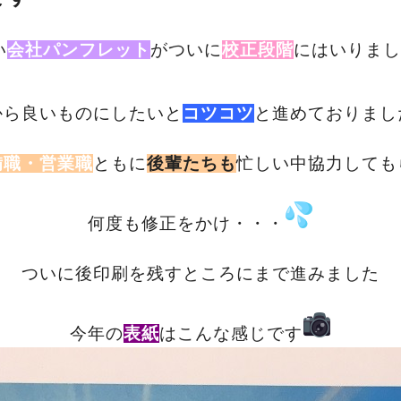
い
会社パンフレット
がついに
校正段階
にはいりまし
から良いものにしたいと
コツコツ
と進めておりまし
備職・営業職
ともに
後輩たちも
忙しい中協力しても
何度も修正をかけ・・・
ついに後印刷を残すところにまで進みました
今年の
表紙
はこんな感じです