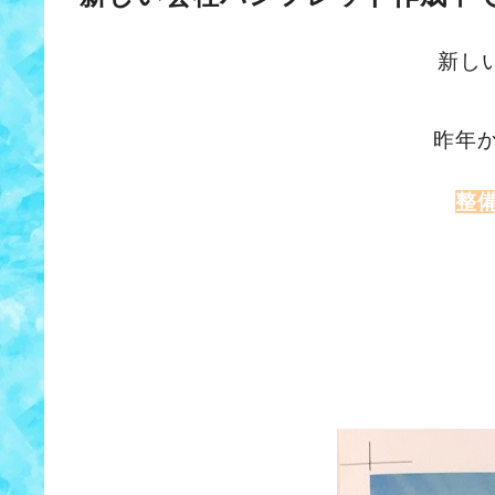
新し
昨年
整