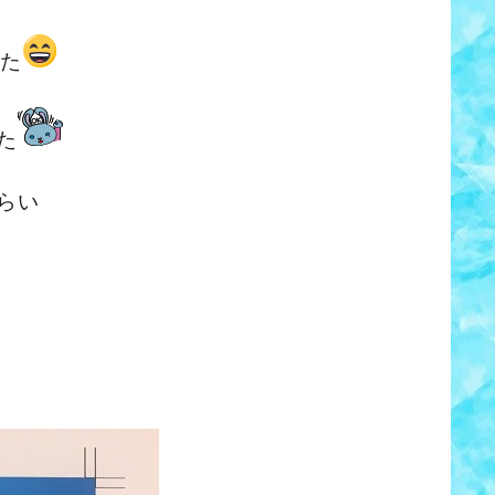
た
た
らい