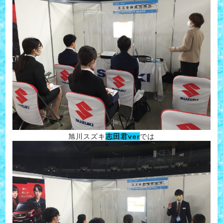
旭川スズキ
志田君ver
では