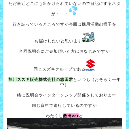
ただ最近どこにも出かけられていないので日記にするネタ
が・・・
行き詰っているところですが今回は採用活動の様子を
お届けしたいと思います
合同説明会にご参加頂いた方はおなじみですが
同じスズキグループである
旭川スズキ販売株式会社
の
志田君
といつも（おそらく一年
中）
一緒に説明会やインターンシップ開催をしております
同じ資料で進行しているのですが
わたくし
飯田ver
と