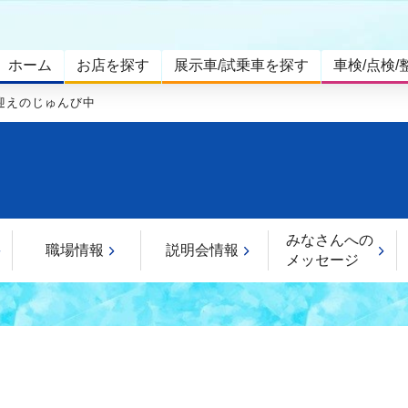
ホーム
お店を探す
展示車/試乗車を探す
車検/点検/
迎えのじゅんび中
みなさんへの
職場情報
説明会情報
メッセージ