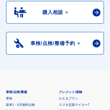
購入相談
車検/点検/
整備予約
車検/点検/整備
クレジット/保険
車検
かえるプラン
新車1・6月無料点検
スズキ定額マイカー7