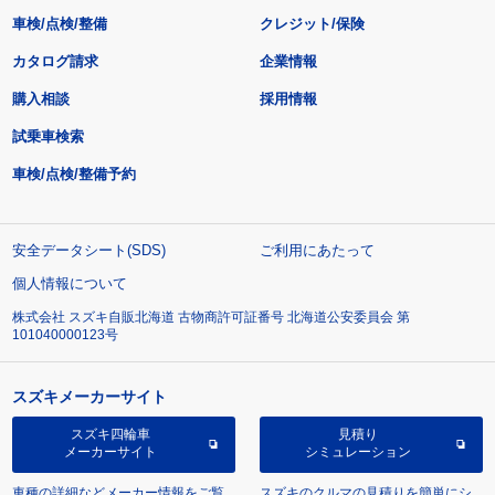
車検/点検/整備
クレジット/保険
カタログ請求
企業情報
購入相談
採用情報
試乗車検索
車検/点検/整備予約
安全データシート(SDS)
ご利用にあたって
個人情報について
株式会社 スズキ自販北海道 古物商許可証番号 北海道公安委員会 第
101040000123号
スズキメーカーサイト
スズキ四輪車
見積り
メーカーサイト
シミュレーション
車種の詳細などメーカー情報をご覧
スズキのクルマの見積りを簡単にシ