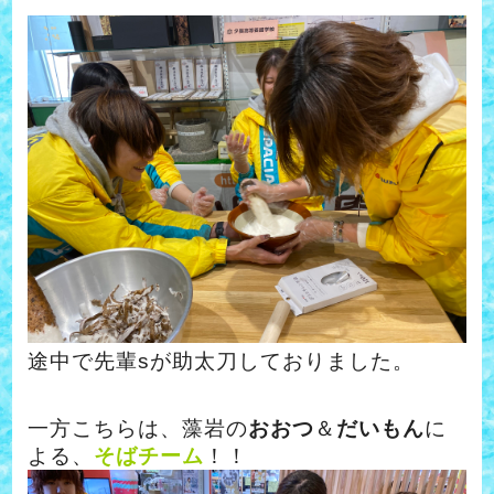
途中で先輩sが助太刀しておりました。
一方こちらは、藻岩の
おおつ
＆
だいもん
に
よる、
そばチーム
！！