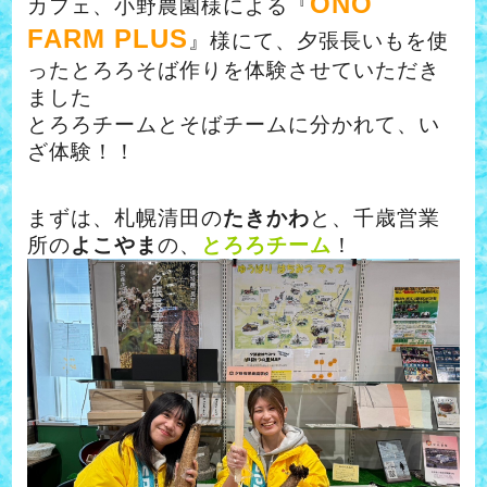
ONO
カフェ、小野農園様による『
FARM PLUS
』様にて、
夕張長いもを使
ったとろろそば作りを体験させていただき
ました
とろろチームとそばチームに分かれて、い
ざ体験！！
まずは、札幌清田の
たきかわ
と、千歳営業
所の
よこやま
の、
とろろチーム
！