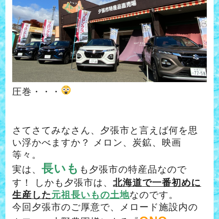
圧巻・・・
さてさてみなさん、夕張市と言えば何を思
い浮かべますか？
メロン、炭鉱、映画
等々。
長いも
実は、
も夕張市の特産品なので
す！
しかも夕張市は、
北海道で一番初めに
生産した
元祖長いもの土地
なのです。
今回夕張市のご厚意で、
メロード施設内の