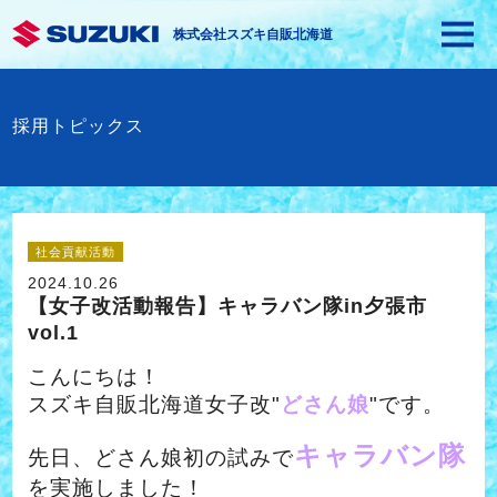
株式会社スズキ自販北海道
採用トピックス
社会貢献活動
2024.10.26
【女子改活動報告】キャラバン隊in夕張市
vol.1
こんにちは！
スズキ自販北海道女子改"
どさん娘
"です。
キャラバン隊
先日、どさん娘初の試みで
を実施しました！