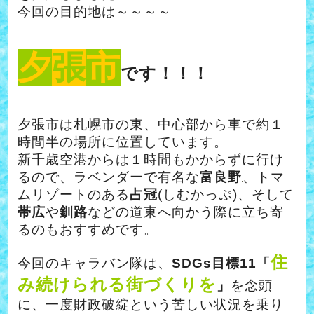
今回の目的地は～～～～
夕
張
市
です！！！
夕張市は札幌市の東、中心部から車で約１
時間半の場所に位置しています。
新千歳空港からは１時間もかからずに行け
るので、ラベンダーで有名な
富良野
、トマ
ムリゾートのある
占冠
(しむかっぷ)、そして
帯広
や
釧路
などの道東へ向かう際に立ち寄
るのもおすすめです。
住
今回のキャラバン隊は、
SDGs目標11「
み続けられる街づくりを
」
を念頭
に、一度財政破綻という苦しい状況を乗り