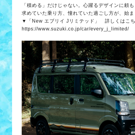
「積める」だけじゃない。心躍るデザインに頼も
求めていた乗り方、憧れていた過ごし方が、始ま
▼「New エブリイ Jリミテッド」 詳しくはこ
https://www.suzuki.co.jp/car/every_j_limited/