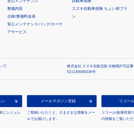
安心メンテナンス
自動車保険
整備内容
スズキ自動車保険 ちょい得プラ
点検/整備料金表
ン
安心メンテナンスパック/カーケ
アサービス
いて
株式会社 スズキ自販北陸 古物商許可証番号 
521140006336号
ョン
メールマガジン登録
リコー
単にシミュレ
ご登録いただくと、さまざまな情報をメー
リコール/改善対策
ルでお届けします。
の情報をご覧いただ