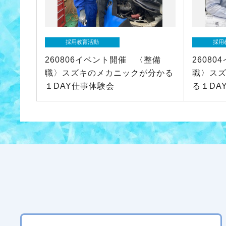
採用教育活動
採用
260806イベント開催 〈整備
2608
職〉スズキのメカニックが分かる
職〉ス
１DAY仕事体験会
る１DA