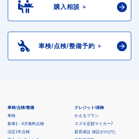
購入相談
車検/点検/
整備予約
車検/点検/整備
クレジット/保険
車検
かえるプラン
新車1・6月無料点検
スズキ定額マイカー7
法定1年点検
延長保証 保証がのびた